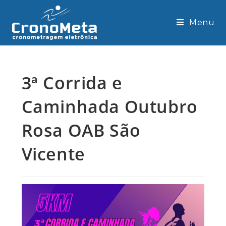
Skip
to
Menu
content
3ª Corrida e
Caminhada Outubro
Rosa OAB São
Vicente